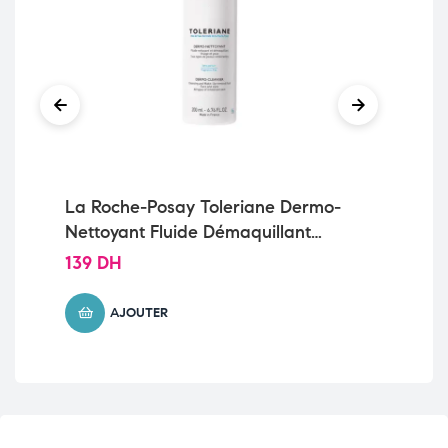
La Roche-Posay Toleriane Dermo-
Ca
Nettoyant Fluide Démaquillant
01
Peau Intolérante | 200ml
139
DH
95
AJOUTER