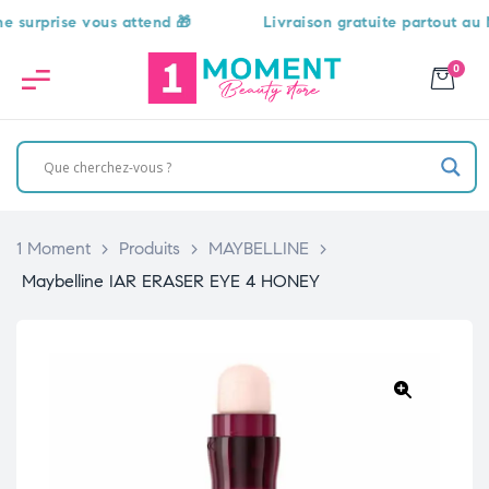
urprise vous attend 🎁
Livraison gratuite partout au Mar
0
1 Moment
>
Produits
>
MAYBELLINE
>
Maybelline IAR ERASER EYE 4 HONEY
🔍