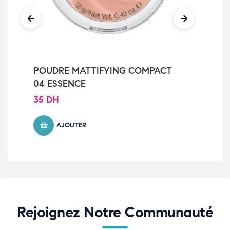
POUDRE MATTIFYING COMPACT
Ca
04 ESSENCE
01
35
DH
41
AJOUTER
Rejoignez Notre Communauté