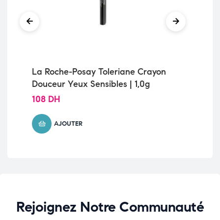
La Roche-Posay Toleriane Crayon
PO
Douceur Yeux Sensibles | 1,0g
ES
108
DH
35
AJOUTER
Rejoignez Notre Communauté