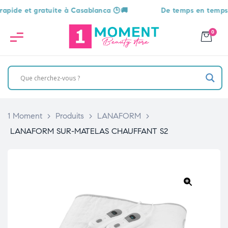
e et gratuite à Casablanca 🕒🚚
De temps en temps, une s
0
1 Moment
>
Produits
>
LANAFORM
>
LANAFORM SUR-MATELAS CHAUFFANT S2
🔍