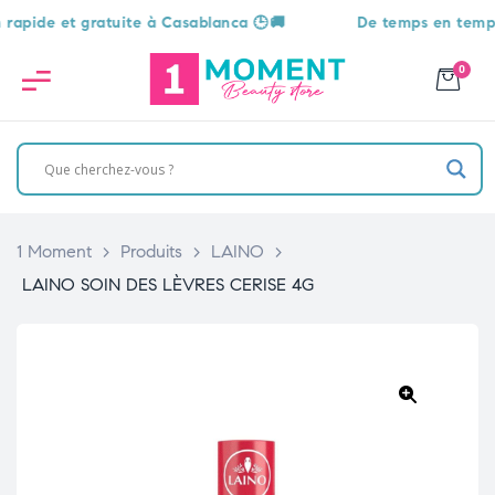
ide et gratuite à Casablanca 🕒🚚
De temps en temps, une
0
1 Moment
>
Produits
>
LAINO
>
LAINO SOIN DES LÈVRES CERISE 4G
🔍