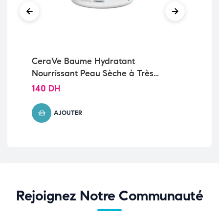
CeraVe Baume Hydratant
Ce
Nourrissant Peau Sèche à Très
No
Sèche | 340g
Sèc
140
DH
9
AJOUTER
Rejoignez Notre Communauté