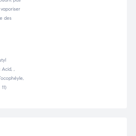
 vaporiser
ée des
tyl
Acid, ,
Tocophéyle,
11)