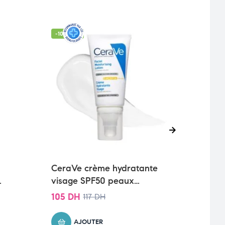
-10% OFF
CeraVe crème hydratante
LIFT
visage SPF50 peaux
SERU
normales à sèches | 52ml
Tous
391
105
DH
117
DH
AJOUTER