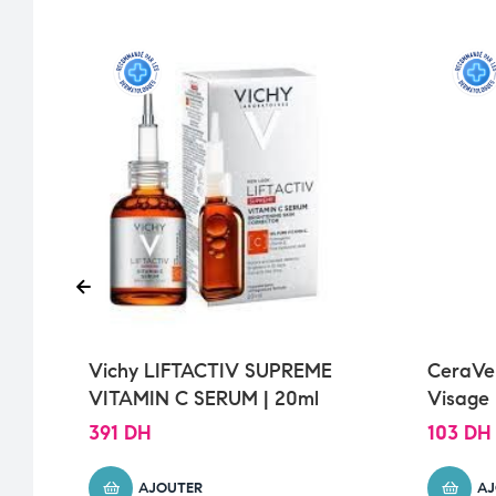
Vichy LIFTACTIV SUPREME
CeraVe
VITAMIN C SERUM | 20ml
Visage
Sèche |
391
DH
103
DH
AJOUTER
AJ