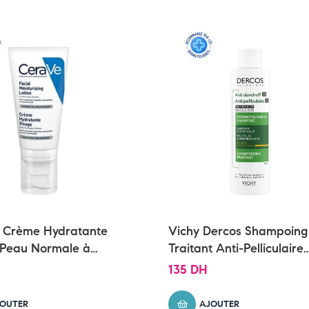
 Crème Hydratante
Vichy Dercos Shampoing
 Peau Normale à
Traitant Anti-Pelliculaire
 52ml
Cheveux Secs | 200ml
135
DH
OUTER
AJOUTER