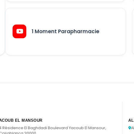
1 Moment Parapharmacie
ACOUB EL MANSOUR
AL
4 Résidence El Baghdadi Boulevard Yacoub El Mansour,
A
Casablanca 20000