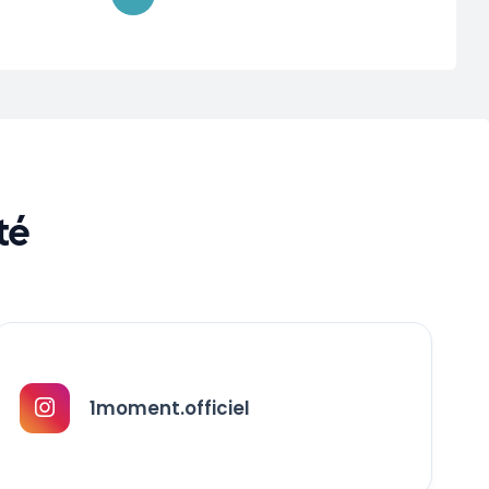
té
1moment.officiel