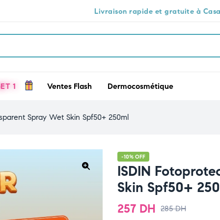
Livraison rapide et gratuite à Casablanca 🕒🚚
ET 1
Ventes Flash
Dermocosmétique
nsparent Spray Wet Skin Spf50+ 250ml
-10% OFF
ISDIN Fotoprote
🔍
Skin Spf50+ 25
257
DH
285
DH