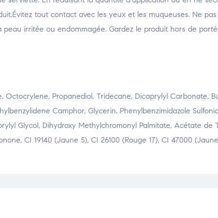
éduit.Évitez tout contact avec les yeux et les muqueuses. Ne pas
 la peau irritée ou endommagée. Gardez le produit hors de port
 Octocrylene, Propanediol, Tridecane, Dicaprylyl Carbonate, Bu
hylbenzylidene Camphor, Glycerin, Phenylbenzimidazole Sulfonic 
rylyl Glycol, Dihydroxy Methylchromonyl Palmitate, Acétate de 
onone, CI 19140 (Jaune 5), CI 26100 (Rouge 17), CI 47000 (Jaune 