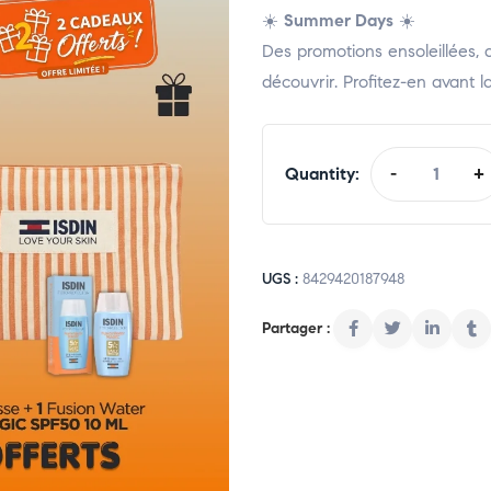
☀️
Summer Days
☀️
Des promotions ensoleillées, 
découvrir. Profitez-en avant la 
Quantity:
-
+
UGS :
8429420187948