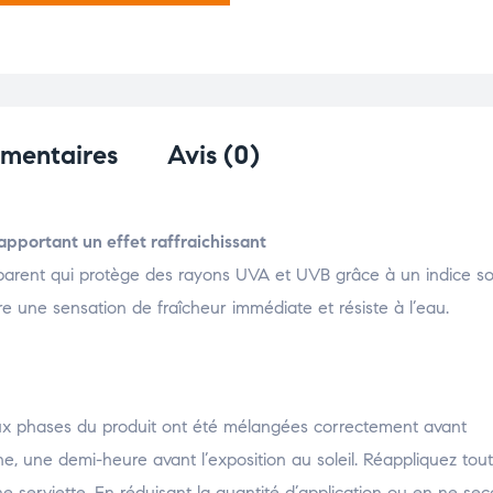
émentaires
Avis (0)
apportant un effet raffraichissant
parent qui protège des rayons UVA et UVB grâce à un indice so
fre une sensation de fraîcheur immédiate et résiste à l’eau.
ux phases du produit ont été mélangées correctement avant
e, une demi-heure avant l’exposition au soleil. Réappliquez tout
e serviette. En réduisant la quantité d’application ou en ne se