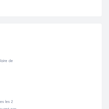
laire de
es les 2
couant pas