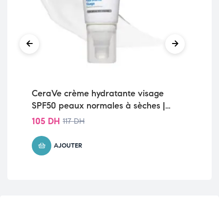
15
CeraVe crème hydratante visage
SPF50 peaux normales à sèches |
52ml
105
DH
117
DH
AJOUTER