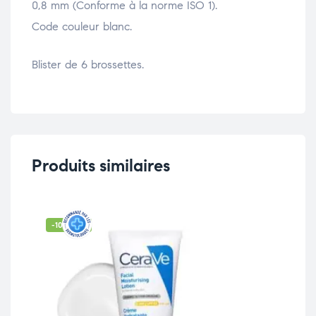
0,8 mm (Conforme à la norme ISO 1).
Code couleur blanc.
Blister de 6 brossettes.
Produits similaires
-10% OFF
La
AP
Ec