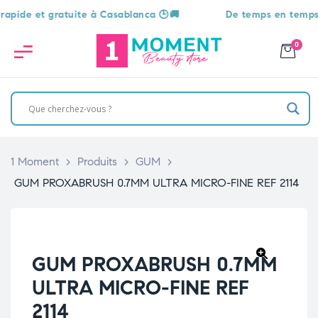
e et gratuite à Casablanca 🕒🚚
De temps en temps, une 
0
1 Moment
>
Produits
>
GUM
>
GUM PROXABRUSH 0.7MM ULTRA MICRO-FINE REF 2114
GUM PROXABRUSH 0.7MM
🔍
ULTRA MICRO-FINE REF
2114