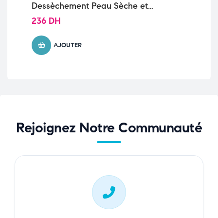
Dessèchement Peau Sèche et
No
Sensible | 400ml
Sè
236
DH
14
AJOUTER
Rejoignez Notre Communauté