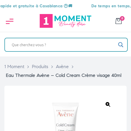
e et gratuite à Casablanca 🕒🚚
De temps en temps, une 
0
1 Moment
>
Produits
>
Avène
>
Eau Thermale Avène – Cold Cream Crème visage 40ml
🔍