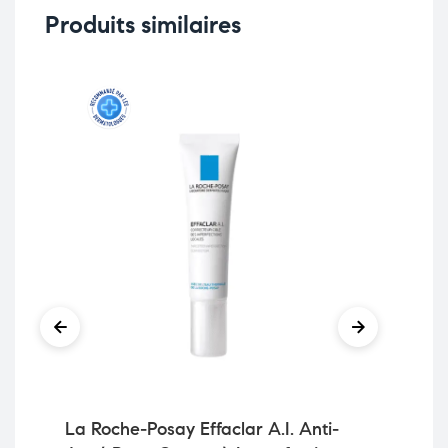
Produits similaires
La Roche-Posay Effaclar A.I. Anti-
Vi