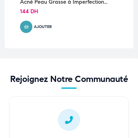
Acné Peau Grasse à Imperfections
VI
| 15ml
144
DH
39
AJOUTER
Rejoignez Notre Communauté