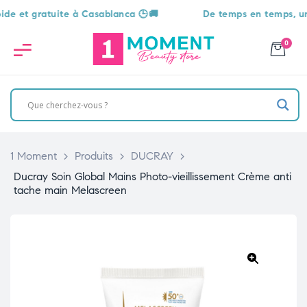
et gratuite à Casablanca 🕒🚚
De temps en temps, une su
0
1 Moment
>
Produits
>
DUCRAY
>
Ducray Soin Global Mains Photo-vieillissement Crème anti
tache main Melascreen
🔍