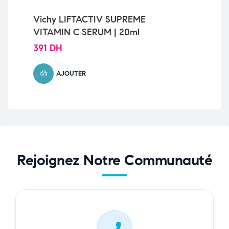
Vichy LIFTACTIV SUPREME
Ce
VITAMIN C SERUM | 20ml
No
Sè
391
DH
17
AJOUTER
Rejoignez Notre Communauté