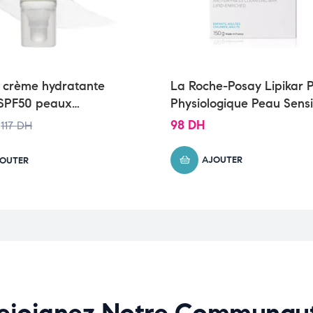
 crème hydratante
La Roche-Posay Lipikar 
 SPF50 peaux
Physiologique Peau Sensi
s à sèches | 52ml
Sèche | 150g
98
DH
117
DH
AJOUTER
OUTER
ejoignez Notre Communau