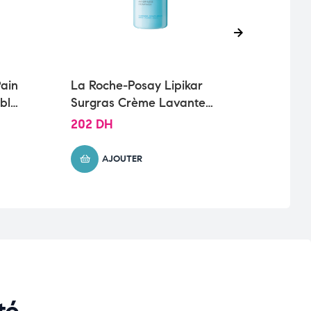
Pain
La Roche-Posay Lipikar
Cera
ble
Surgras Crème Lavante
Visa
Peau Sensible et Sèche |
Sèch
202
DH
103
400ml
AJOUTER
té