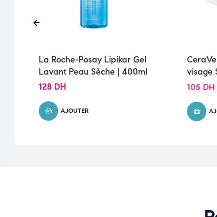
La Roche-Posay Lipikar Gel
CeraVe
Lavant Peau Sèche | 400ml
visage
normale
128
DH
105
DH
AJOUTER
AJ
R