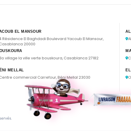
ACOUB EL MANSOUR
AL
4 Résidence El Baghdadi Boulevard Yacoub El Mansour,
A
Casablanca 20000
OUSKOURA
M
Bo village la ville verte bouskoura, Casablanca 27182
C
ÉNI MELLAL
EL
Centre commercial Carrefour, Béni Mellal 23030
O
servés.