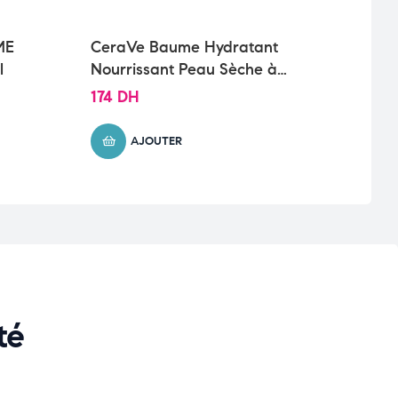
ME
CeraVe Baume Hydratant
Vich
l
Nourrissant Peau Sèche à
Trait
Très Sèche | 454g
Chev
174
DH
135
AJOUTER
té