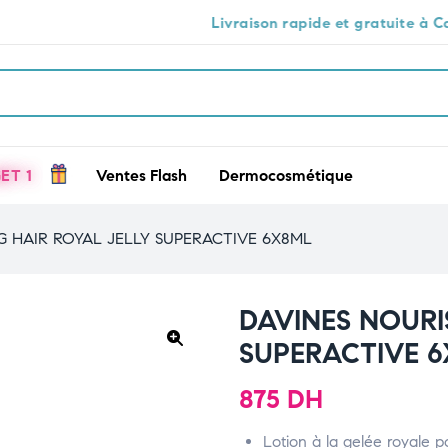
Livraison rapide et gratuite à Casablanca 🕒🚚
ET 1
Ventes Flash
Dermocosmétique
G HAIR ROYAL JELLY SUPERACTIVE 6X8ML
DAVINES NOURI
SUPERACTIVE 
🔍
875
DH
Lotion à la gelée royale p