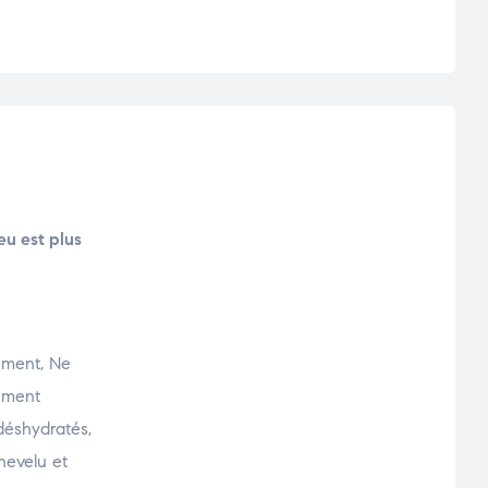
eu est plus
tement, Ne
tement
 déshydratés,
hevelu et