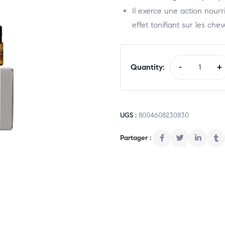
Il exerce une action nourr
effet tonifiant sur les che
Quantity:
-
+
UGS :
8004608230830