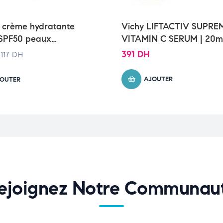
 crème hydratante
Vichy LIFTACTIV SUPRE
 SPF50 peaux
VITAMIN C SERUM | 20m
s à sèches | 52ml
391
DH
117
DH
AJOUTER
OUTER
ejoignez Notre Communau