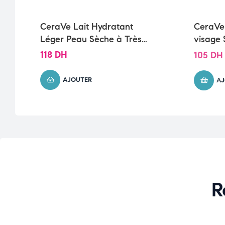
CeraVe Lait Hydratant
CeraVe
Léger Peau Sèche à Très
visage
Sèche | 236ml
normale
118
DH
105
DH
AJOUTER
AJ
R