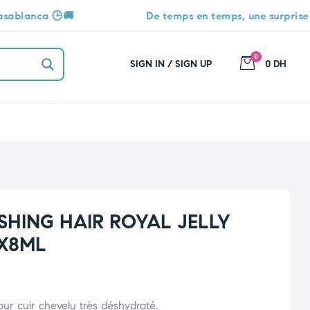
De temps en temps, une surprise vous attend 🎁
0
SIGN IN / SIGN UP
0 DH
SHING HAIR ROYAL JELLY
6X8ML
our cuir chevelu très déshydraté.