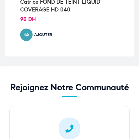
Catrice FOND DE TEINT LIQUID
ES
COVERAGE HD 040
PR
90
DH
35
AJOUTER
Rejoignez Notre Communauté