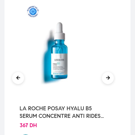
LA ROCHE POSAY HYALU B5
Ce
SERUM CONCENTRE ANTI RIDES
Sè
REPARATEUR REPULPANT 30 ML
367
DH
59