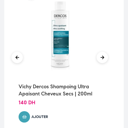
Vichy Dercos Shampoing Ultra
Ce
Apaisant Cheveux Secs | 200ml
Pie
140
DH
67
AJOUTER