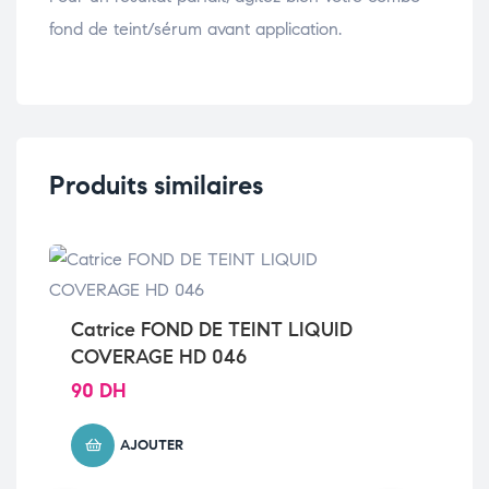
fond de teint/sérum avant application.
Produits similaires
Catrice FOND DE TEINT LIQUID
COVERAGE HD 046
La
Ne
90
DH
Pe
13
AJOUTER