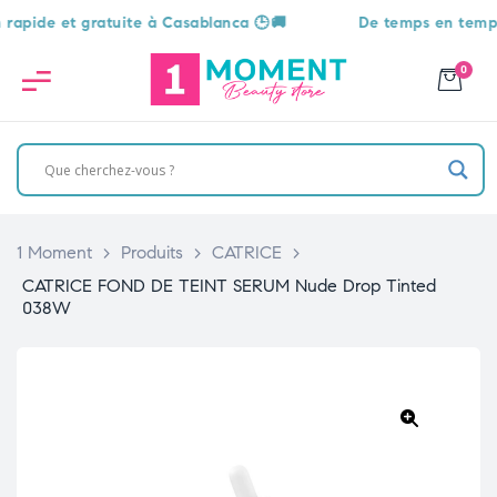
ide et gratuite à Casablanca 🕒🚚
De temps en temps, une
0
1 Moment
>
Produits
>
CATRICE
>
CATRICE FOND DE TEINT SERUM Nude Drop Tinted
038W
🔍