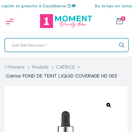
ide et gratuite à Casablanca 🕒🚚
De temps en temps, une
0
1 Moment
>
Produits
>
CATRICE
>
Catrice FOND DE TEINT LIQUID COVERAGE HD 003
🔍