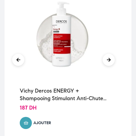
Vichy Dercos ENERGY +
La
Shampooing Stimulant Anti-Chute |
Ph
400ml
| 1
187
DH
98
AJOUTER