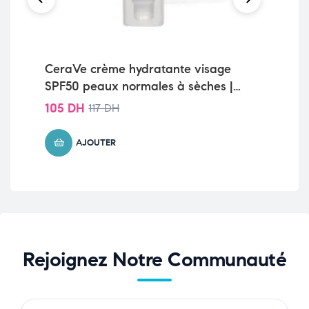
CeraVe crème hydratante visage
Ce
SPF50 peaux normales à sèches |
No
52ml
Sè
14
105
DH
117
DH
AJOUTER
Rejoignez Notre Communauté