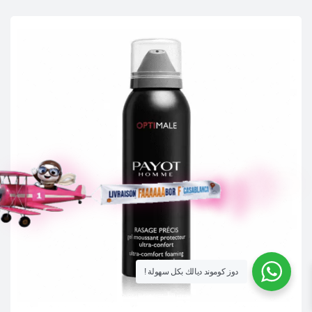
! دوز كوموند ديالك بكل سهولة