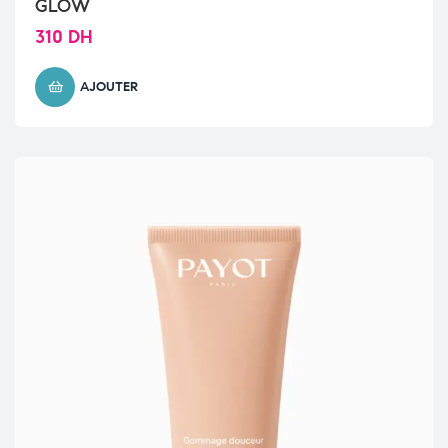
GLOW
310
DH
AJOUTER