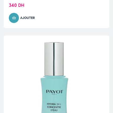
340
DH
AJOUTER