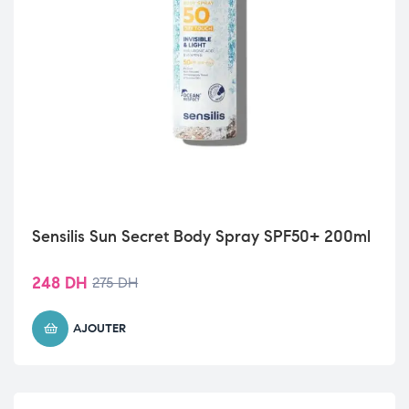
Sensilis Sun Secret Body Spray SPF50+ 200ml
248
DH
275
DH
AJOUTER