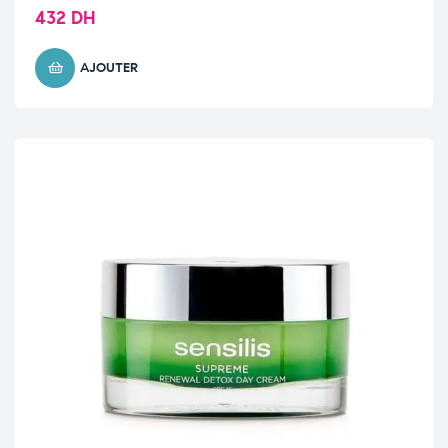
432
DH
AJOUTER