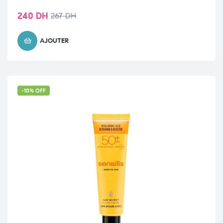
240
DH
267
DH
AJOUTER
-10% OFF