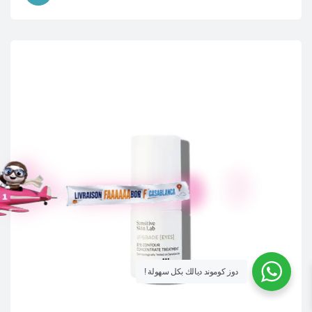
! دوز كوموند ديالك بكل سهولة