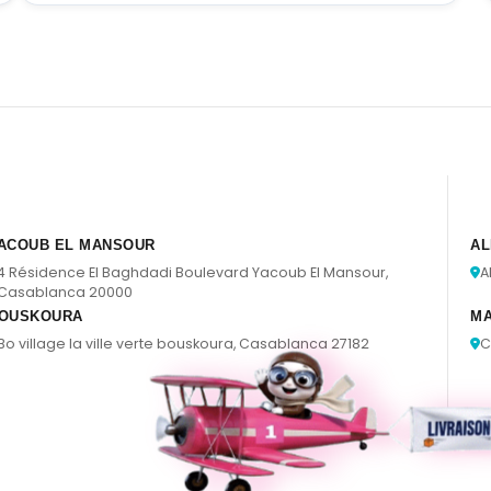
ACOUB EL MANSOUR
AL
4 Résidence El Baghdadi Boulevard Yacoub El Mansour,
A
Casablanca 20000
OUSKOURA
M
Bo village la ville verte bouskoura, Casablanca 27182
C