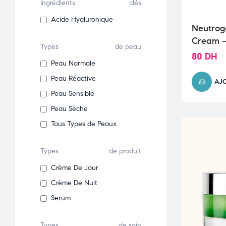
Ingrédients
clés
Acide Hyaluronique
Neutrog
Cream –
Types
de peau
intensif
80
DH
Peau Normale
revitali
Peau Réactive
AJ
Peau Sensible
Peau Sèche
Tous Types de Peaux
Types
de produit
Crème De Jour
Crème De Nuit
Serum
Types
de soin