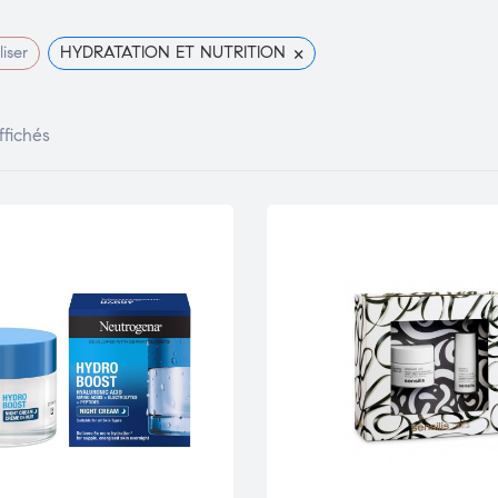
×
liser
HYDRATATION ET NUTRITION
ffichés