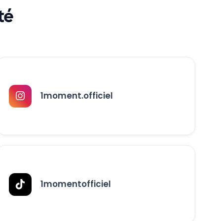
té
1moment.officiel
1momentofficiel