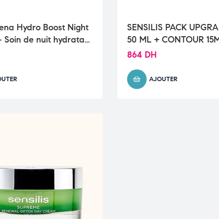
ena Hydro Boost Night
SENSILIS PACK UPGR
 Soin de nuit hydratant
50 ML + CONTOUR 15
 pour une peau
864
DH
sée
OUTER
AJOUTER