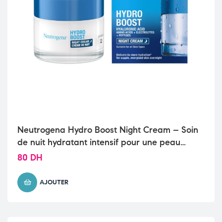
Neutrogena Hydro Boost Night Cream – Soin
de nuit hydratant intensif pour une peau
revitalisée
80
DH
AJOUTER