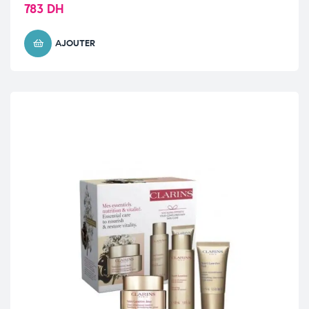
783
DH
AJOUTER