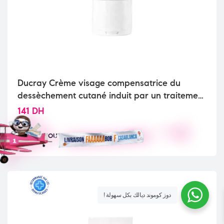
Ducray Crème visage compensatrice du
dessèchement cutané induit par un traitement
anti-acnéique oral Keracnyl Repair Crème
141
DH
AJOUTER
! دوز كوموند ديالك بكل سهولة