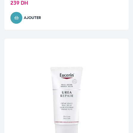
239
DH
AJOUTER