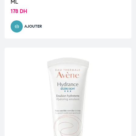
ML
178
DH
AJOUTER