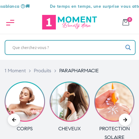
De temps en temps, une surprise vous attend 🎁
Liv
0
1 Moment
>
Produits
>
PARAPHARMACIE
CHEVEUX
PROTECTION
HYGIÈNE
SOLAIRE
BUCCO-