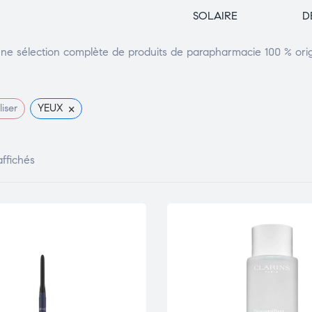
SOLAIRE
D
e sélection complète de produits de parapharmacie 100 % origin
×
liser
YEUX
affichés