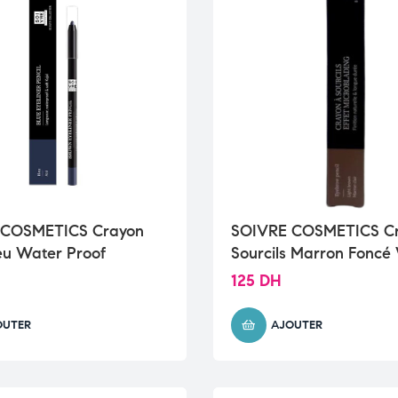
 COSMETICS Crayon
SOIVRE COSMETICS Cr
eu Water Proof
Sourcils Marron Foncé
Proof
125
DH
OUTER
AJOUTER