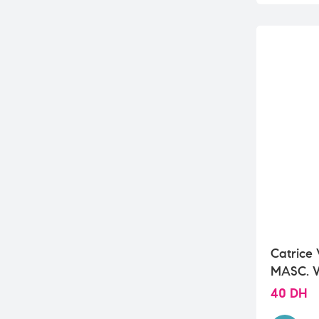
Catric
MASC. 
40
DH