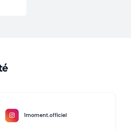
té
1moment.officiel