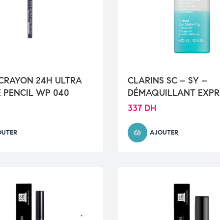
e CRAYON 24H ULTRA
CLARINS SC – SY –
E PENCIL WP 040
DÉMAQUILLANT EXPR
POUR LES YEUX
337
DH
OUTER
AJOUTER