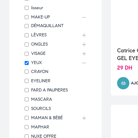
lisseur
MAKE-UP
DÉMAQUILLANT
LÈVRES
ONGLES
Catric
VISAGE
GEL EY
YEUX
29
DH
CRAYON
EYELINER
AJ
FARD A PAUPIERES
MASCARA
SOURCILS
MAMAN & BÉBÉ
MAPHAR
NUXE OFFRE