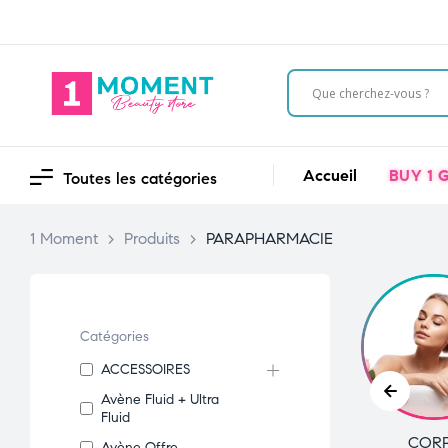
Accueil
BUY 1 G
Toutes les catégories
1 Moment
>
Produits
>
PARAPHARMACIE
Catégories
ACCESSOIRES
Avène Fluid + Ultra
Fluid
VISAGE
COR
Avène Offre