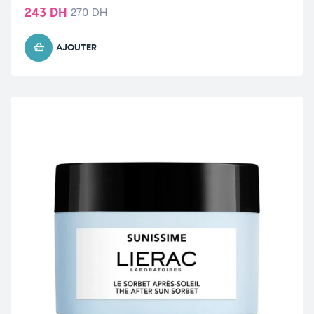
243
DH
270
DH
AJOUTER