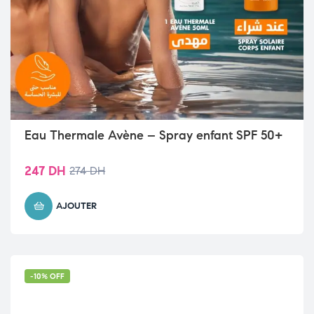
Eau Thermale Avène – Spray enfant SPF 50+
247
DH
274
DH
AJOUTER
-10% OFF