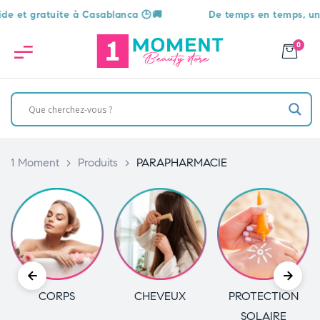
uite à Casablanca 🕒🚚
De temps en temps, une surprise v
0
1 Moment
>
Produits
>
PARAPHARMACIE
CORPS
CHEVEUX
PROTECTION
SOLAIRE