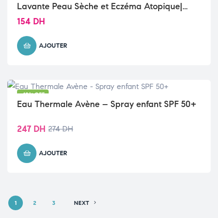
Lavante Peau Sèche et Eczéma Atopique|
200ml
154
DH
AJOUTER
-10% OFF
Eau Thermale Avène – Spray enfant SPF 50+
247
DH
274
DH
AJOUTER
1
2
3
NEXT