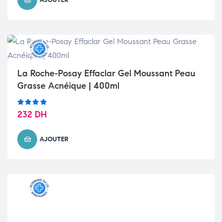
La Roche-Posay Effaclar Gel Moussant Peau
Grasse Acnéique | 400ml
Note
232
DH
5.00
sur
5
AJOUTER