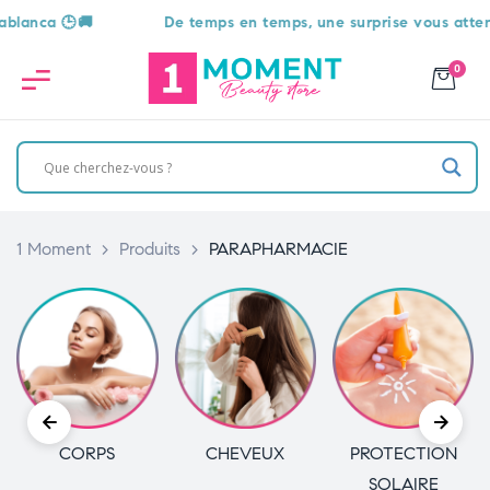
De temps en temps, une surprise vous attend 🎁
L
0
1 Moment
>
Produits
>
PARAPHARMACIE
CHEVEUX
PROTECTION
HYGIÈNE
SOLAIRE
BUCCO-