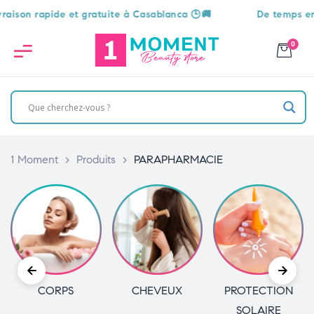
son rapide et gratuite à Casablanca 🕒🚚
De temps en tem
0
1 Moment
>
Produits
>
PARAPHARMACIE
CORPS
CHEVEUX
PROTECTION
SOLAIRE