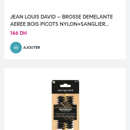
JEAN LOUIS DAVID – BROSSE DEMELANTE
AEREE BOIS PICOTS NYLON+SANGLIER
FEELING WOOD
146
DH
AJOUTER