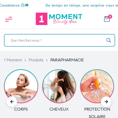
De temps en temps, une surprise vous attend 🎁
Liv
0
1 Moment
>
Produits
>
PARAPHARMACIE
CHEVEUX
PROTECTION
HYGIÈNE
SOLAIRE
BUCCO-