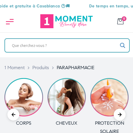
ratuite à Casablanca 🕒🚚
De temps en temps, une surpris
0
1 Moment
>
Produits
>
PARAPHARMACIE
CORPS
CHEVEUX
PROTECTION
SOLAIRE