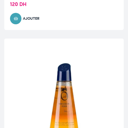
120
DH
AJOUTER