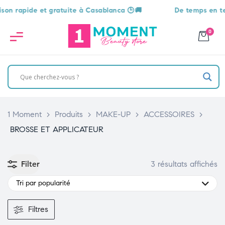
 rapide et gratuite à Casablanca 🕒🚚
De temps en temps,
0
1 Moment
>
Produits
>
MAKE-UP
>
ACCESSOIRES
>
BROSSE ET APPLICATEUR
Filter
3 résultats affichés
Tri par popularité
Filtres