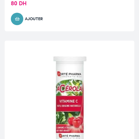
80
DH
AJOUTER