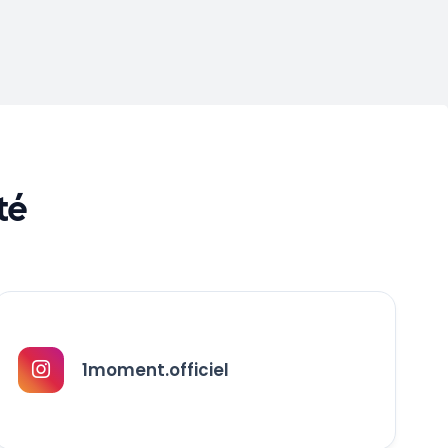
té
1moment.officiel