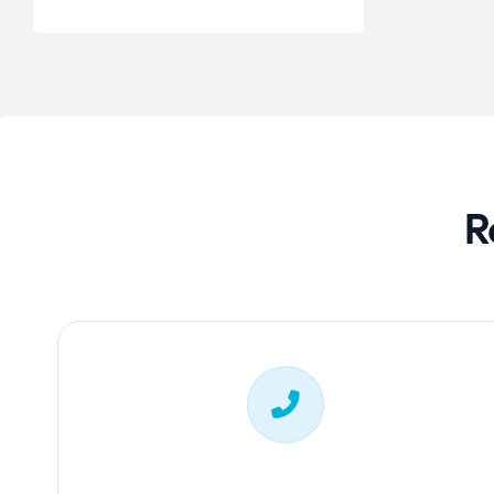
Omega 6
Potassium
Protéine
Sélénium
Vitamine A
Vitamine B3
R
Vitamine B5
Vitamine B6
Vitamine C
Vitamine E
Zinc