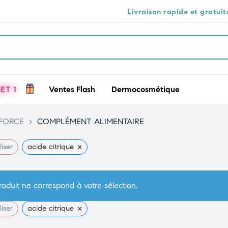
Livraison rapide et gratuite à Casab
ET 1
Ventes Flash
Dermocosmétique
 FORCE
>
COMPLÉMENT ALIMENTAIRE
×
liser
acide citrique
oduit ne correspond à votre sélection.
×
liser
acide citrique