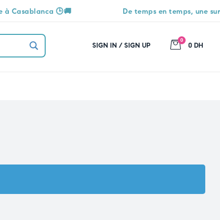
lanca 🕒🚚
De temps en temps, une surprise vous
0
SIGN IN / SIGN UP
0 DH