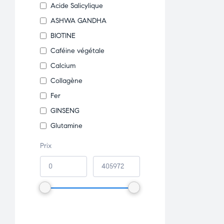
Acide Salicylique
ASHWA GANDHA
BIOTINE
Caféine végétale
Calcium
Collagène
Fer
GINSENG
Glutamine
Glycérine
Prix
GUARANA
Huiles Végétales
MACA
Magnesium
Omega 3