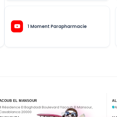
1 Moment Parapharmacie
ACOUB EL MANSOUR
AL
4 Résidence El Baghdadi Boulevard Yacoub El Mansour,
A
Casablanca 20000