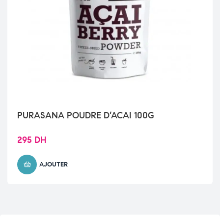
PURASANA POUDRE D’ACAI 100G
295
DH
AJOUTER