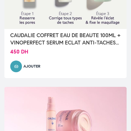
CAUDALIE COFFRET EAU DE BEAUTE 100ML +
VINOPERFECT SERUM ECLAT ANTI-TACHES
10ML + VINERGETIC C+ MASQUE DETOX
450
DH
15ML
AJOUTER