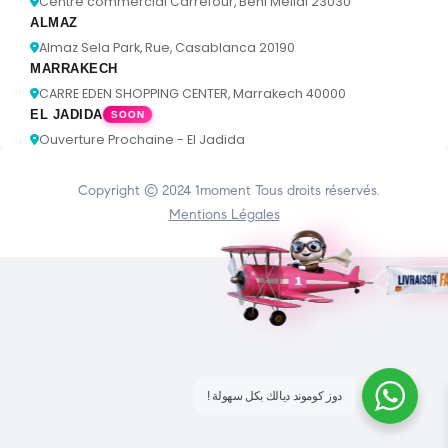
Centre commercial Carrefour, Béni Mellal 23030
ALMAZ
Almaz Sela Park, Rue, Casablanca 20190
MARRAKECH
CARRE EDEN SHOPPING CENTER, Marrakech 40000
EL JADIDA
SOON
Ouverture Prochaine - El Jadida
Copyright © 2024
1moment
Tous droits réservés.
Mentions Légales
! دوز كوموند ديالك بكل سهولة